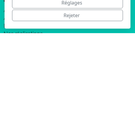
Menu principal
Réglages
Accueil
Rejeter
À propos de
Notre savoir faire
Nos réalisations
Nos références
Particuliers neuf et rénovation
Contact
Légal
Conditions d'utilisation
Politique de confidentialité
Mentions légales
Copyright, tous droits réservés