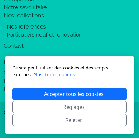
Notre savoir faire
Nos réalisations
Nos références
Particuliers neuf et rénovation
Contact
Légal
Ce site peut utiliser des cookies et des scripts
Conditions d'utilisation
externes.
Plus d'informations
Politique de confidentialité
Mentions légales
Accepter tous les cookies
Réglages
Copyright, tous droits réservés
Rejeter