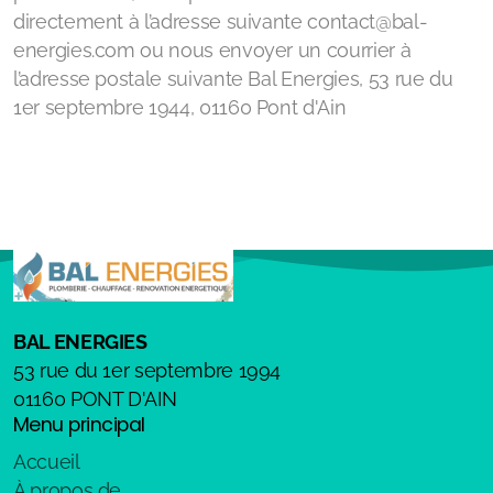
directement à l’adresse suivante contact@bal-
energies.com ou nous envoyer un courrier à
l’adresse postale suivante Bal Energies, 53 rue du
1er septembre 1944, 01160 Pont d'Ain
BAL ENERGIES
53 rue du 1er septembre 1994
01160 PONT D'AIN
Menu principal
Accueil
À propos de